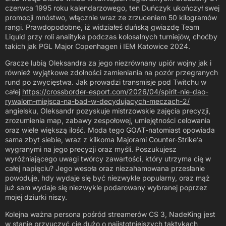
czerwca 1995 roku kalendarzowego, ten Duńczyk ukończył swej
promocji mnóstwo, włącznie wraz ze zrzuceniem 50 kilogramów
rangi. Prawdopodobne, iż widziałeś duńską gwiazdę Team
Liquid przy roli analityka podczas kolosalnych turniejów, choćby
takich jak PGL Major Copenhagen i IEM Katowice 2024.
Gracze lubią Oleksandra za jego niezrównany upiór wojny jak i
również wyjątkowe zdolności zamieniania na pozór przegranych
rund po zwycięstwa. Jak prowadzi transmisje pod Twitchu w
całej
https://crossborder-esport.com/2026/04/spirit-nie-dao-
rywalom-miejsca-na-bad-w-decydujacych-meczach-2/
angielsku, Oleksandr pozyskuje mistrzowskie zajęcia precyzji,
zrozumienia map, zabawy zespołowej, umiejętności celowania
oraz wiele większą ilość. Moda tego GOAT-natomiast opowiada
sama zbyt siebie, wraz z kilkoma Majorami Counter-Strike’a
wygranymi na jego precyzji oraz myśli. Poszukujesz
wyróżniającego uwagi twórcy zawartości, który utrzyma cię w
całej napięciu? Jego wesoła oraz niezahamowana przesłanie
powoduje, hdy wydaje się być niezwykle popularny, oraz mąż
już sam wydaje się niezwykle podarowany wybranej poprzez
mojej dziurki niszy.
Kolejna ważna persona pośród streamerów CS 3, NadeKing jest
w stanie przyuczyć cię dużo o najistotniejszych taktykach