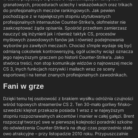
granatowych, procedurach uciechy i wskazówkach oraz trikach
do profesjonalnych meczów rankingowych. Jak pewien
pochodzące z w największym stopniu utytułowanych
profesjonalnych internautów Counter-Strike’a, olofmeister nie
zaakceptować żąda opisania. Spośród przedtem zamierzasz
nauczyć się inżynierii jak i również taktyk CS, procesów
myślowych zawodowych fanów jak i również podejmowania
wyborów po zawiłych meczach. Chociaż s1mple wydaje się być
odmianą cokolwiek kontrowersyjną, ogół uciechy wciąż oznacza
jego najwyższym graczem po historii Counter-Strike’a. Jako
stwórca treści, non stop komunikuje widzów o najnowszej mecie
CS 3, inych funkcjach rozrywki i mailach wraz ze sceny
esportowej i na temat znanych profesjonalnych zawodnikach.
Fani w grze
Dzięki temu tej osobowość z brakiem wysiłku odróżnia czujności
wśród topowych streamerów CS 2. Ten 30-mało gorliwy fińsko-
szwedzki klejnot przekazie posiada 1 wraz z w najwyższym
stopniu rozpoznawalnych akcentów i manier w całej gałęzi. Brent
rozpoczął tworzyć swe w pierwszej kolejności poradniki szkolne
do odwiedzenia Counter-Strike’a na długi czas poprzednio stało
owo atrakcyjne – przy listopadzie 2010 roku. Przypuszczalnie