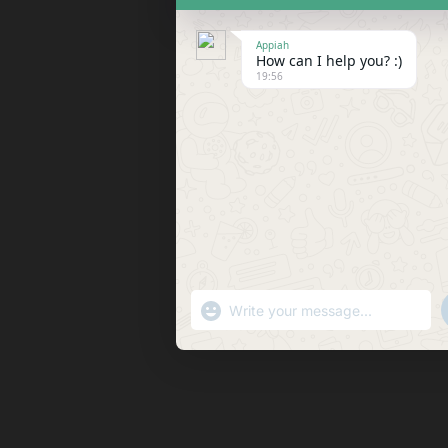
Appiah
How can I help you? :)
19:56
"+chaty_settings.lang.emoji_picker+"
WhatsApp
Message