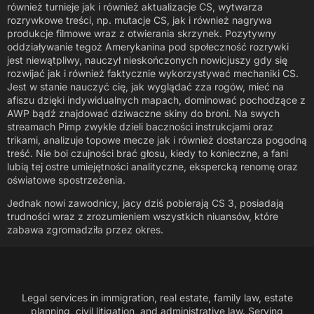
również turnieje jak i również aktualizacje CS, wytwarza
rozrywkowe treści, np. mutacje CS, jak i również nagrywa
produkcje filmowe wraz z otwierania skrzynek. Pozytywny
oddziaływanie tegoż Amerykanina pod społeczność rozrywki
jest niewątpliwy, nauczył nieskończonych nowicjuszy gdy się
rozwijać jak i również faktycznie wykorzystywać mechaniki CS.
Jest w stanie nauczyć cię, jak wyglądać zza rogów, mieć na
afiszu dzięki indywidualnych mapach, dominować pochodzące z
AWP bądź znajdować dziwaczne skiny do broni. Na swych
streamach Pimp zwykle dzieli baczności instrukcjami oraz
trikami, analizuje topowe mecze jak i również dostarcza pogodną
treść. Nie boi czujności brać głosu, kiedy to konieczne, a fani
lubią tej ostre umiejętności analityczne, ekspercką renomę oraz
oświatowe spostrzeżenia.
Jednak nowi zawodnicy, jacy dziś pobierają CS 3, posiadają
trudności wraz z zrozumieniem wszystkich niuansów, które
zabawa zgromadziła przez okres.
Legal services in immigration, real estate, family law, estate
planning, civil litigation, and administrative law. Serving