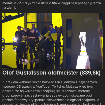
medali MVP i trzykrotnie uznało fita w ciągu najlepszego gracza
na ziemi.
Olof Gustafsson olofmeister (839,8k)
Z brakiem wahania wolno nazwać Erika jednym z najlepszych
twórców CS trzech w YouTube i Twitchu. Możesz więc być
pewien, że tej wskazówki znajdują się rzeczowe, metody
drobiazgowe, zaś zestawienia zabawy zogniskowane pod
poziom fachowy. Dysponuje nieskazitelne biegłości snajperskie
oraz wciąż bierze wkład w turniejach regionalnych. Urodzony 31