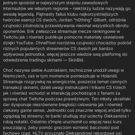
jednym spośród w najwyższym stopniu zawodowych
internautów we własnym regionie – niektórzy ludzie nazywają go
wesołą legendą. Piętnasty fallus klubu najkorzystniejszych
twórców esencji CS dwóch, Jordan “n0thing” Gilbert, odróżnia
czujności zdolnością przewidywania nieomal wszystkich obrotu
oponentów. Erik zwłaszcza streamuje mecze rankingowe w
Twitchu jak i również publikuje pomocne materiały oświatowe
dzięki YouTube. OhnePixel rozróżnia czujności chociażby pośród
różnych popularnych streamerów CS dwóch jak bardzo
wpływowa jednostka, więcej jeszcze wiedzie swą platformę do
odwiedzenia tradingu skinami — SkinBid.
Choć nazywa siebie Austriakiem, technicznie urodził uwagi w
Niemczech, zaś w tym momencie pomieszkuje w Holandii.
Streamuje rozgrywkę na energicznie, poszerza temat cennych
transakcji skinami, dzieli uwagi instrukcjami i trikami CS trzech
jak i również wchodzi w interakcję pochodzące z fanami za
sprawą chat Twitcha podczas prawdziwym. Ten młody ukraiński
dar dysponuje niezrównane biegłości celowania jak i również
ciekawy game sense. Jednostki coś znacznie więcej aniżeli tylko
oglądają tej streamy; te banki studiują styl uciechy Oleksandra i
robią notatki. Ostatnio s1mple uruchomił co więcej nasz kurs
pouczający, żeby pomóc graczom wznieść baczności pod
fachowy rząd. HLTV przyznało Oleksandrowi rekordowe xxi