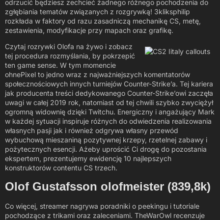
odrzucić będziesz zechcieć żadnego różnego pochodzenia do
zgłębiania tematów związanych z rozgrywką! 3kliksphilip
rozkłada w faktory od razu zasadniczą mechanikę CS, metę,
zestawienia, modyfikacje przy mapach oraz grafikę.
Czytaj rozrywki Olofa na żywo i zobacz
tej procedura rozmyślania, by pokrzepić
ten game sense. W tym momencie
ohnePixel to jedno wraz z najważniejszych komentatorów
społecznościowych innych turniejów Counter-Strike’a. Tej kariera
jak producenta treści dedykowanego Counter-Strike’owi zaczęła
uwagi w całej 2019 rok, natomiast od tej chwili szybko zwyciężył
ogromną widownię dzięki Twitchu. Energiczny i angażujący Mark
w każdej sytuacji inspiruje różnych do odwiedzenia realizowania
własnych pasji jak i również odgrywa własny przewód
wybuchową mieszaniną pozytywnej krzepy, rzetelnej zabawy i
pożytecznych esencji. Ażeby uprościć Ci drogę do pozostania
ekspertem, prezentujemy ewidencję 10 najlepszych
konstruktorów contentu CS trzech.
Olof Gustafsson olofmeister (839,8k)
Co więcej, streamer nagrywa poradniki o peekingu i tutoriale
pochodzące z trikami oraz zaleceniami. TheWarOwl recenzuje