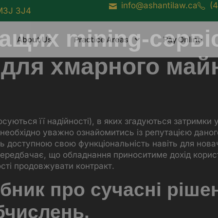
info@ashantilaw.ca
(
 M3J 3J4
ащих mining-сервісі
About Us
Practice Areas
Pay Online
 для хмарного май
суються її надійності), в яких згадуються затримки 
 необхідно уважно ознайомитись із репутацією даног
ь доступною свою функціональність навіть для новач
ередбачає, що обладнання приноситиме дохід корист
ості продовжувати контракт.
бник про сучасні рішен
бчислень.