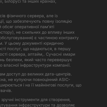
, Білорусі та інших країнах,
ів фізичного сервера, але із
ції, що забезпечують повну ізоляцію
 обсяг оперативної пам'яті
стору), не схильних до впливу інших
 обслуговування) є частиною контракту
м. У цьому документі юридично
сті послуг, що надаються, в першу
ості сервера, аптайм,. Сучасні хмари
ень безпеки, який часто перевершує
о власної інфраструктури компанії.
м доступ до великих дата-центрів.
на, не купуючи повноцінний ASIC-
ширюється і на її майнінгові послуги, що
вачів.
зручні інструменти для створення,
штування інфраструктури та дозволяє