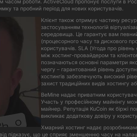
им часом роботи. ActiveCloud пропонує послуги в Росії
имку та пробний період для нових користувачів.
Клієнт також отримує частину ресурс
застосуванням технологій віртуаліза
середовища. Це гарантує вам певний
(процесорного часу та дискового про
користувачів. SLA (Угода про рівень
між хостинг-провайдером та клієнто
позначаються основні параметри яко
чергу – гарантований рівень доступн
хостингів забезпечують високий рів
захист традиційних видів хостингу аб
BeMine надає приватним користувача
Участь у професійному майнінгу мож
майнер. Репутація KuCoin як біржі по
викликає додаткову довіру у користу
Хмарний хостинг надає розробникам 
від підказує, що це сприяє зменшенню часу на нала