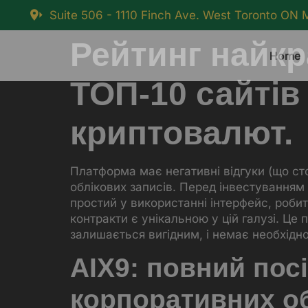
Suite 506 - 1110 Finch Ave. West Toronto ON
Рейтинг найкр
Home
ТОП-10 сайтів
криптовалют.
Платформа має негативні відгуки (що сто
облікових записів. Перед інвестуванням
простий у використанні інтерфейс, робит
контракти є унікальною у цій галузі.
Це п
залишається вигідним, і немає необхідн
AIX9: повний посі
корпоративних о