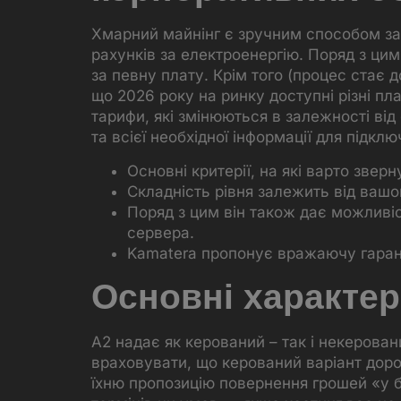
Хмарний майнінг є зручним способом зар
рахунків за електроенергію. Поряд з цим
за певну плату. Крім того (процес стає д
що 2026 року на ринку доступні різні пл
тарифи, які змінюються в залежності від
та всієї необхідної інформації для підклю
Основні критерії, на які варто звер
Складність рівня залежить від вашо
Поряд з цим він також дає можливі
сервера.
Kamatera пропонує вражаючу гарант
Основні характер
A2 надає як керований – так і некерова
враховувати, що керований варіант дорож
їхню пропозицію повернення грошей «у