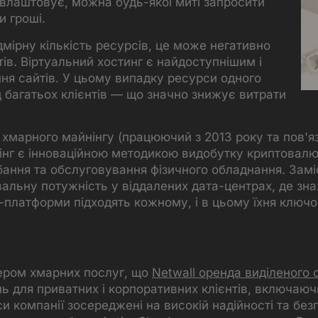
 влаштовує, можна будь-якої миті запросити
и гроші.
мірну кількість ресурсів, це може негативно
ів. Віртуальний хостинг є найдоступнішим і
я сайтів. У цьому випадку ресурси одного
 багатьох клієнтів — що значно знижує витрати
в хмарного майнінгу (працюючий з 2013 року та пов'я
інг є інноваційною методикою видобутку криптовалю
бання та обслуговування фізичного обладнання. Замі
льну потужність у віддалених дата-центрах, де знахо
платформи підходять кожному, і в цьому їхня ключо
дером хмарних послуг, що
Netwall оренда виділеного 
 для приватних і корпоративних клієнтів, включаюч
си компанії зосереджені на високій надійності та бе