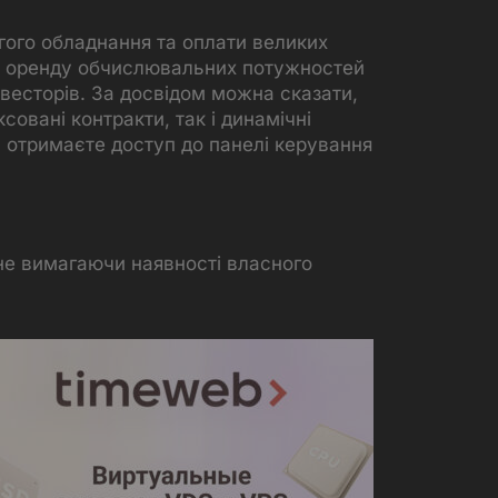
гого обладнання та оплати великих
ають оренду обчислювальних потужностей
інвесторів. За досвідом можна сказати,
овані контракти, так і динамічні
у отримаєте доступ до панелі керування
не вимагаючи наявності власного