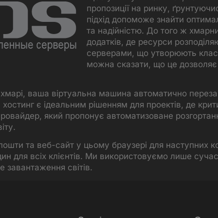
пропозиції на ринку, ґрунтуючи
підхід допоможе знайти оптима
та надійністю. До того ж хмарн
додатків, де ресурси розподіля
серверами, що утворюють класт
можна сказати, що це дозволя
у хмарі, ваша віртуальна машина автоматично перезап
 хостинг є ідеальним рішенням для проектів, де кри
ровайдер, який пропонує автоматизоване розгортанн
іту.
 пошти та веб-сайт у цьому браузері для наступних 
ин для всіх клієнтів. Ми використовуємо лише суча
е завантаження світів.