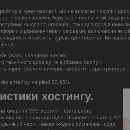
обітку в криптовалюті, що не вимагає покупки доро
, всі технічні аспекти беруть він послуги, які над
оступним як для початківців), так і для досвідчених 
атформи з різноманітними умовами, включаючи як фікс
 складності мережі та курсів криптовалют. Ви відраз
чення.
нути увагу, наведено нижче.
го технічного досвіду та вибраних послуг.
сть користувачам використовувати інфраструктуру, 
ію аптайму на рівні 99,95%.
истики хостингу.
ний хмарний VPS-хостинг, проте варто
чий, ніж пропозиції від в. Особливо тішить у A2
 будь-який час». Немає жодних обмежень щодо