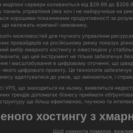
а виділені сервери коливаються від $29.99 до $209.99
панель управління (яка хоч і не найзручніша на рин
ється хорошими показниками продуктивності за розум
х, що належать компанії-замовнику.
безліч можливостей для гнучкого управління ресурсам
овних провайдерів на російському ринку показує різн
ний вибір хмарного хостингу є інвестицією у стабіль
значити, що цей інструмент не тільки забезпечує бе
ння і масштабування в цифровому оточенні, що швид
якого цифрового проекту. Ця технологія забезпечує б
знесу адаптуватися до умов, що змінюються, і спра
всі VPS, що знаходяться на ньому, виявляться недос
вних трендів допомагає бізнесу приймати обґрунтовані
аструктуру ще більш ефективною, гнучкою та інтелек
еного хостингу з хмар
Щоб уникнути помилок, важливо