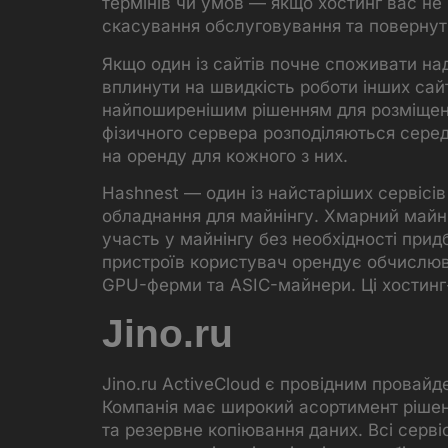
термінів чи умов — якщо хостинг вас не
скасування обслуговування та повернут
Якщо один із сайтів почне споживати над
вплинути на швидкість роботи інших сайт
найпоширенішим рішенням для розміщенн
фізичного сервера розподіляються серед
на оренду для кожного з них.
Hashnest — один із найстаріших сервісі
обладнання для майнінгу. Хмарний майн
участь у майнінгу без необхідності прид
пристроїв користувач орендує обчислюва
GPU-ферми та ASIC-майнери. Ці хостинг-
Jino.ru
Jino.ru ActiveCloud є провідним провай
Компанія має широкий асортимент рішень
та резервне копіювання даних. Всі серві