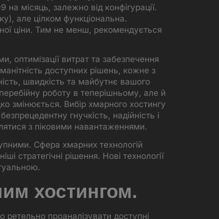
 на місяць, залежно від конфігурації.
ку), але цілком функціональна.
ної ціни. Тим не менш, рекомендується
и, оптимізації витрат та забезпечення
оманітність доступних рішень, кожне з
ність, швидкість та майбутнє вашого
зперебійну роботу в теперішньому, але й
ко змінюється. Вибір хмарного хостингу
езпрецедентну гнучкість, надійність і
влятися з піковими навантаженнями.
тупними. Сфера хмарних технологій
ші стратегічні рішення. Нові технології
туальною.
ним хостингом.
 ретельно проаналізувати доступні