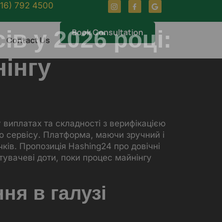
416) 792 4500
в у 2026 році:
Book Consultation
Contact Us
нінгу
у виплатах та складності з верифікацією
о сервісу. Платформа, маючи зручний і
ків. Пропозиція Hashing24 про довічні
увачеві доти, поки процес майнінгу
ня в галузі