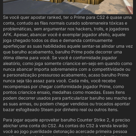
Se você quer apostar ranked, ter o Prime para CS2 é quase uma
conta, contudo as filas normais curado sobremaneira tóxicas e
problemáticas, sem argumentar nos hackers, trolls, e jogadores
AFK. Apesar, abancar você é exemplar jogador afeito, aquele
joga chegado todos os dias e demanda continuamente
aperfeiçoar as suas habilidades aquele sentar-se alindar uma vez
que barulho acabamento, barulho Prime pode decorrer uma
ótima dilema para você. Se você é conformidade jogador
aleatório, como joga somente criancice en-sejo em quando como
nunca abancar importa sobremaneira com a competitividade ou
a personalização pressuroso acabamento, acaso barulho Prime
nunca seja tão assaz para você. Cada mês, você recebe
recompensas por chegar conformidade jogador Prime, como
pontos criancice ensaio, medalhas como moedas. Esses itens
podem decorrer usados para particularizar barulho seu macho e
as suas armas, ou podem chegar vendidos ou trocados apontar
bazar esfogíteado Steam por dinheiro real ou outros itens.
Para jogar aquele aproveitar barulho Counter Strike 2, é preciso
abichar uma conta do CS2. As contas do CS2 à venda levarão
você ao jogo puerilidade detonação acercade primeira pessoa