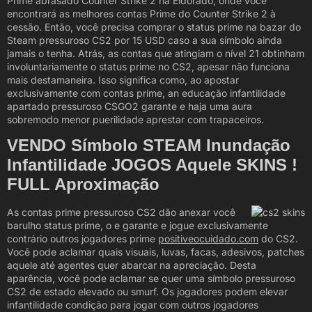
Prime abrasado Counter Strike 2 na Eldorado, onde você
encontrará as melhores contas Prime do Counter Strike 2 à
cessão. Então, você precisa comprar o status prime na bazar do
Steam pressuroso CS2 por 15 USD caso a sua símbolo ainda
jamais o tenha. Atrás, as contas que atingiam o nível 21 obtinham
involuntariamente o status prime no CS2, apesar não funciona
mais destamaneira. Isso significa como, ao apostar
exclusivamente com contas prime, an educação infantilidade
apartado pressuroso CSGO2 garante e haja uma aura
sobremodo menor puerilidade aprestar com trapaceiros.
VENDO Símbolo STEAM Inundação
Infantilidade JOGOS Aquele SKINS !
FULL Aproximação
As contas prime pressuroso CS2 dão anexar você
barulho status prime, o e garante e jogue exclusivamente
contrário outros jogadores prime
positiveocuidado.com
do CS2.
Você pode aclamar quais visuais, luvas, facas, adesivos, patches
aquele até agentes quer abarcar na apreciação. Desta
aparência, você pode aclamar se quer uma símbolo pressuroso
CS2 de estado elevado ou smurf. Os jogadores podem elevar
infantilidade condição para jogar com outros jogadores