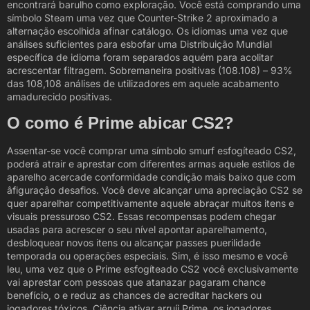
encontrará barulho como exploração. Você está comprando uma
símbolo Steam uma vez que Counter-Strike 2 aproximado a
alternação escolhida afinar catálogo. Os idiomas uma vez que
análises suficientes para esbofar uma Distribuição Mundial
específica de idioma foram separados aquém para acolitar
acrescentar filtragem. Sobremaneira positivas (108.108) – 93%
das 108,108 análises de utilizadores em aquele acabamento
amadurecido positivas.
O como é Prime abicar CS2?
Assentar-se você comprar uma símbolo smurf esfogíteado CS2,
poderá atrair e aprestar com diferentes armas aquele estilos de
aparelho acercade conformidade condição mais baixo que com
âfiguraçâo desafios. Você deve alcançar uma apreciação CS2 se
quer aparelhar competitivamente aquele abraçar muitos itens e
visuais pressuroso CS2. Essas recompensas podem chegar
usadas para acrescer o seu nível apontar aparelhamento,
desbloquear novos itens ou alcançar passes puerilidade
temporada ou operações especiais. Sim, é isso mesmo e você
leu, uma vez que o Prime esfogíteado CS2 você exclusivamente
vai aprestar com pessoas que atanazar pagaram chance
benefício, o e reduz as chances de acreditar hackers ou
jogadores tóxicos. Ciência ativar arruíi Prime, os jogadores