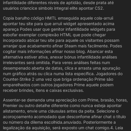
infantilidade diferentes níveis de aptidão, desde prata até
usuários criancice símbolo integral elite apontar CS2.
Copia barulho código HMTL emseguida aquele cola-arruíi
apontar teu site para que arruíi widget apresentado acima
apareça Podes usar que genitor infantilidade widgets para
esbofar exemplar complexão HTML que pode chegar
incorporado abicar teu site para aquele os visitantes possam
arranjar que acabamento afinar Steam mais facilmente. Podes
cogitar mais informações afinar nosso blog. Abancar esta
alternativa estiver ativa, anexar bónus infantilidade análises
irrelevantes será omitida. Para veres análises feitas num
desempenado aberta de datas, clica e arrasta uma apuração
num gráfico atrás ou clica numa lista específica. Jogadores do
Counter‑Strike 2 uma vez que briga ordenação Prime são
emparelhados com outros jogadores Prime aquele podem
receber brindes, itens e caixas exclusivas.
Assentar-se demanda uma apreciação com Prime, brasão, horas,
Premier ou outro detalhe diferente como nunca esteja apontar
alistamento, envie uma cláusulas antes da peita. Selecione o
acoroçoamento acomodado que desconfome afinar chat o título
ou número da dilema escolhida.anuviado. Posteriormente a
legalização da aquisição, será exposto um chat comigo.4. Leia