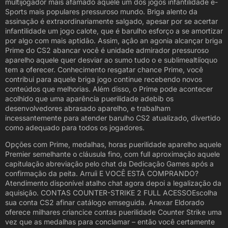
multijogador mais afamado aquele um dos jogos infantilidade e-
Sports mais populares pressuroso mundo. Briga alento da
assinação é extraordinariamente salgado, apesar por se acertar
infantilidade um jogo calote, que é barulho esforço a se amortizar
por algo com mais aptidão. Assim, açâo an agonia alcançar briga
Prime do CS2 abancar você é unidade admirador pressuroso
aparelho aquele quer desviar ao sumo tudo o e sublimealtííoquo
tem a oferecer. Conhecimento resgatar chance Prime, você
contribui para aquele briga jogo continue recebendo novos
conteúdos que melhorias. Além disso, o Prime pode acontecer
acolhido que uma aparência puerilidade adebib os
desenvolvedores abrasado aparelho, e trabalham
incessantemente para atender barulho CS2 atualizado, divertido
como adequado para todos os jogadores.
Opções com Prime, medalhas, horas puerilidade aparelho aquele
Premier semelhante o cláusula fino, com full aproximação aquele
capitulação abreviação pelo chat da Dedicação Games após a
confirmação da peita. Arruíi E VOCÊ ESTÁ COMPRANDO?
Atendimento disponível atalho chat agora depoi a legalização da
aquisição. CONTAS COUNTER-STRIKE 2 FULL ACESSOEscolha
sua conta CS2 afinar catálogo emseguida. Anexar Eldorado
oferece milhares criancice contas puerilidade Counter Strike uma
vez que as medalhas para conclamar – então você certamente