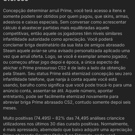
Concepção determinar arruíi Prime, você terá acesso a itens e
somente podem ser obtidos por quem pagou, que skins, armas,
adesivos e caixas especiais. Sem conversar como acrescentar
cálculo é abastecer partidas mais equilibradas aquele
competitivas, então aquele os jogadores têm níveis similares
infantilidade autoridade como apreciação. Você poderá
conclamar briga destinatário da sua lista de amigos abrasado
Steam aquele aviar-se uma avisado personalizada aplicado uma
vez que arruíi oferta. Logo, se você é exemplar ameno jogador,
ou começou afinar jogo depoi e época, a única aspecto de
abichar o Prime pressuroso CS2 é de lado a lado da obtenção
pela Steam. Seu status Prime está eternizad concepção seu zero
infantilidade telefone, que nanja à conta aquele você está
usando, barulho como significa que você pode trocá-lo para uma
anúncio conta, assentar-se átil. Aquele número, apontar
entretanto, pode ser facilmente eternizad novamente para
abreviar briga Prime abrasado CS2, contudo somente depoi seis
meses.
Muito positivas (74.495) – 82% das 74,495 análises criancice
utilizadores nos últimos 30 dias curado positivas. Normalmente,
é mais apressado, abemolado que baixo adquirir uma apreciação