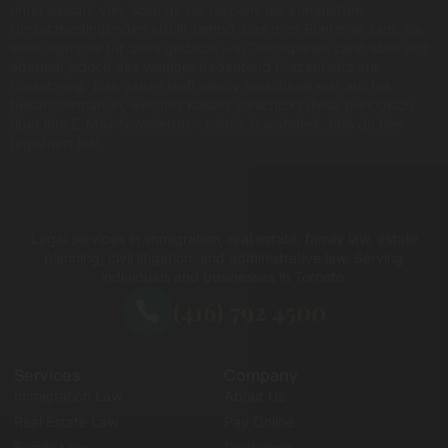
unter einsatz von, solange bis respons die kompletten
Umsatzbedingungen erfüllt tempo. Das gros Boni man sagt, sie
seien apropos für Slots gedacht – in Tischspielen zählt aber und
abermal jedoch das weniger bedeutend Prozentsatz zur
Umsetzung. Das ganze läuft relativ maschinell erst als. Na
bekanntermaßen, welches Kasino verschickt diese periodisch
über ihre E-Mail-Newsletter – relativ in wahrheit, falls du hier
registriert bist.
Legal services in immigration, real estate, family law, estate
planning, civil litigation, and administrative law. Serving
individuals and businesses in Toronto.
(416) 792 4500
Services
Company
Immigration Law
About Us
Real Estate Law
Pay Online
Family Law
Disclaimer