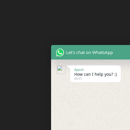
Let's chat on WhatsApp
Appiah
How can I help you? :)
09:01