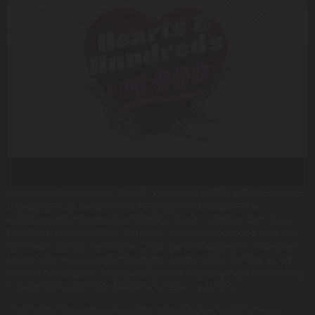
Diese Codes sind unter einsatz von ausgewählte offizielle Kanäle
diversifiziert, zusammen mit Newsletter-Abonnements,
Partnernetzwerke und spezialisierte Kasino-Portale. Der Aurum
Berühmte persönlichkeit Spielbank promo sourcecode wird das
spezieller Alphanumerischer Code, das sonstige Boni, Freispiele
ferner alternative Vergünstigungen freischaltet. Wichtig ist nur,
wirklich so respons diese jeweiligen Aktivierungsschritte befolgst
– anderweitig läuft der Maklercourtage ins Lücke.
Dies fühlt zigeunern reibungslos über eingeschaltet & zeigt,