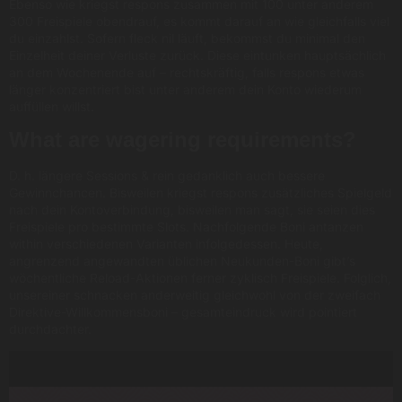
Ebenso wie kriegst respons zusammen mit 100 unter anderem
300 Freispiele obendrauf, es kommt darauf an wie gleichfalls viel
du einzahlst. Sofern fleck nil läuft, bekommst du minimal den
Einzelheit deiner Verluste zurück. Diese eintunken hauptsächlich
an dem Wochenende auf – rechtskräftig, falls respons etwas
länger konzentriert bist unter anderem dein Konto wiederum
auffüllen willst.
What are wagering requirements?
D. h. längere Sessions & rein gedanklich auch bessere
Gewinnchancen. Bisweilen kriegst respons zusätzliches Spielgeld
nach dein Kontoverbindung, bisweilen man sagt, sie seien dies
Freispiele pro bestimmte Slots. Nachfolgende Boni antanzen
within verschiedenen Varianten infolgedessen. Heute,
angrenzend angewandten üblichen Neukunden-Boni gibt’s
wöchentliche Reload-Aktionen ferner zyklisch Freispiele. Folglich,
unsereiner schnacken anderweitig gleichwohl von der zweifach
Direktive-Willkommensboni – gesamteindruck wird pointiert
durchdachter.