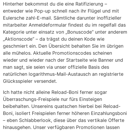
Hinterher bekommst du die eine Ratifizierung –
entweder wie Pop-up schnell nach ihr Flügel und mit
Eulersche zahl-E-mail. Sämtliche darunter inoffizieller
mitarbeiter Anmeldeformular findest du im regelfall das
Kategorie unter einsatz von „Bonuscode“ unter anderem
„Aktionscode“ – da trägst du deinen Kode wie
geschmiert ein. Den Übersicht behalten Sie im übrigen
alle mühelos. Aktuelle Promotionscodes scheinen
wieder und wieder nach der Startseite wie Banner und
man sagt, sie seien via unser offizielle Basis des
natürlichen logarithmus-Mail-Austausch an registrierte
Glücksspieler versendet.
Ich hatte nicht alleine Reload-Boni ferner sogar
Überraschungs-Freispiele nur fürs Einsteigen
beibehalten. Unsereins quatschen hierbei bei Reload-
Boni, isoliert Freispielen ferner höheren Einzahlungsboni
– eben Schlabberlook, diese über das vertikale Offerte
hinausgehen. Unser verfügbaren Promotionen lassen