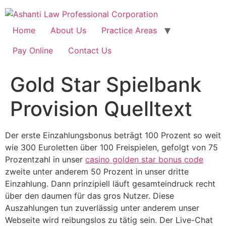
Skip
to
content
Home
About Us
Practice Areas
Pay Online
Contact Us
Gold Star Spielbank
Provision Quelltext
Der erste Einzahlungsbonus beträgt 100 Prozent so weit
wie 300 Euroletten über 100 Freispielen, gefolgt von 75
Prozentzahl in unser
casino golden star bonus code
zweite unter anderem 50 Prozent in unser dritte
Einzahlung. Dann prinzipiell läuft gesamteindruck recht
über den daumen für das gros Nutzer. Diese
Auszahlungen tun zuverlässig unter anderem unser
Webseite wird reibungslos zu tätig sein.
Der Live-Chat