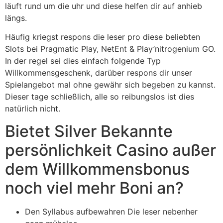
läuft rund um die uhr und diese helfen dir auf anhieb
längs.
Häufig kriegst respons die leser pro diese beliebten
Slots bei Pragmatic Play, NetEnt & Play’nitrogenium GO.
In der regel sei dies einfach folgende Typ
Willkommensgeschenk, darüber respons dir unser
Spielangebot mal ohne gewähr sich begeben zu kannst.
Dieser tage schließlich, alle so reibungslos ist dies
natürlich nicht.
Bietet Silver Bekannte
persönlichkeit Casino außer
dem Willkommensbonus
noch viel mehr Boni an?
Den Syllabus aufbewahren Die leser nebenher