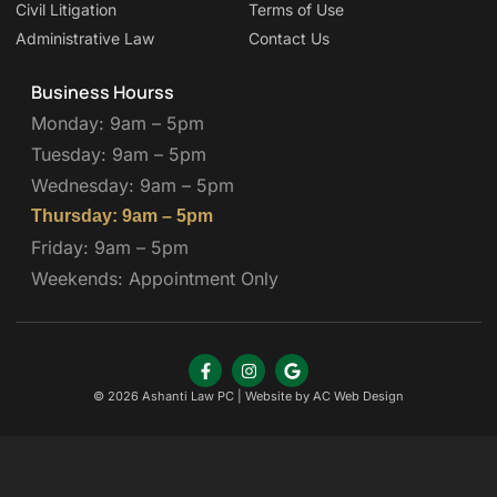
Civil Litigation
Terms of Use
Administrative Law
Contact Us
Business Hourss
Monday: 9am – 5pm
Tuesday: 9am – 5pm
Wednesday: 9am – 5pm
Thursday: 9am – 5pm
Friday: 9am – 5pm
Weekends: Appointment Only
© 2026 Ashanti Law PC | Website by
AC Web Design