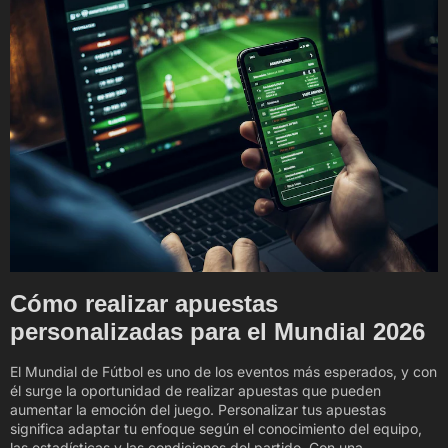
Cómo realizar apuestas
personalizadas para el Mundial 2026
El Mundial de Fútbol es uno de los eventos más esperados, y con
él surge la oportunidad de realizar apuestas que pueden
aumentar la emoción del juego. Personalizar tus apuestas
significa adaptar tu enfoque según el conocimiento del equipo,
las estadísticas y las condiciones del partido. Con una