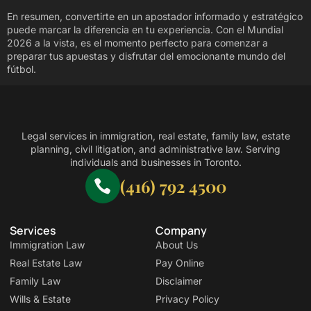
En resumen, convertirte en un apostador informado y estratégico
puede marcar la diferencia en tu experiencia. Con el Mundial
2026 a la vista, es el momento perfecto para comenzar a
preparar tus apuestas y disfrutar del emocionante mundo del
fútbol.
Legal services in immigration, real estate, family law, estate
planning, civil litigation, and administrative law. Serving
individuals and businesses in Toronto.
(416) 792 4500
Services
Company
Immigration Law
About Us
Real Estate Law
Pay Online
Family Law
Disclaimer
Wills & Estate
Privacy Policy