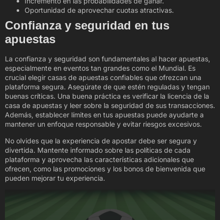
Incremento en las probabilidades de ganar.
Oportunidad de aprovechar cuotas atractivas.
Confianza y seguridad en tus
apuestas
La confianza y seguridad son fundamentales al hacer apuestas,
especialmente en eventos tan grandes como el Mundial. Es
crucial elegir casas de apuestas confiables que ofrezcan una
plataforma segura. Asegúrate de que estén reguladas y tengan
buenas críticas. Una buena práctica es verificar la licencia de la
casa de apuestas y leer sobre la seguridad de sus transacciones.
Además, establecer límites en tus apuestas puede ayudarte a
mantener un enfoque responsable y evitar riesgos excesivos.
No olvides que la experiencia de apostar debe ser segura y
divertida. Mantente informado sobre las políticas de cada
plataforma y aprovecha las características adicionales que
ofrecen, como las promociones y los bonos de bienvenida que
pueden mejorar tu experiencia.