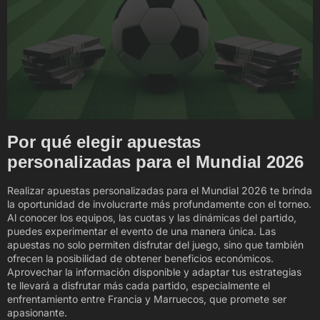
Por qué elegir apuestas
personalizadas para el Mundial 2026
Realizar apuestas personalizadas para el Mundial 2026 te brinda
la oportunidad de involucrarte más profundamente con el torneo.
Al conocer los equipos, las cuotas y las dinámicas del partido,
puedes experimentar el evento de una manera única. Las
apuestas no solo permiten disfrutar del juego, sino que también
ofrecen la posibilidad de obtener beneficios económicos.
Aprovechar la información disponible y adaptar tus estrategias
te llevará a disfrutar más cada partido, especialmente el
enfrentamiento entre Francia y Marruecos, que promete ser
apasionante.