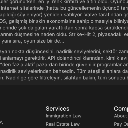
er görünürken, en iyi renk kırmızı ve altın oldu. Oyuncula
internet sitelerinde (hatta bu güncellemenin üçüncü tar
ldığı söyleniyor) yeniden satılıyor. Valve tarafından geli
, gelişmiş bir skin ekonomisine sahip olmasıyla biliniyo
erlerinde şok dalgaları yarattıktan sonra kaosa sürüklendi;
larının düşmesine neden oldu. Strike-Hit 2, piyasadaki e
yanı sıra, oyun size bir de…
 nokta düşüncesini, nadirlik seviyelerini, sektör zaman
anlamayı gerektirir. API dolandırıcılıklarından, kimlik avı
2'den fazla aktif pazardan birinde güvenilir programlar a
dirlik seviyelerinden bahsedin. Tüm ateşli silahlara d
n. Nadirliğe göre filtreleyin, silahtan bakın, tüm sonucu 
Services
Com
Immigration Law
About
w,
Real Estate Law
Pay On