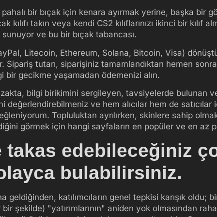
ı pahalı bir bıçak için kenara ayırmak yerine, başka bir gö
ak kılıfı takın veya kendi CS2 kılıflarınızı ikinci bir kılıf
ı sunuyor ve bu bir bıçak tabancası.
ayPal, Litecoin, Ethereum, Solana, Bitcoin, Visa) dönüştü
. Sipariş tutarı, siparişiniz tamamlandıktan hemen sonra s
ngi bir gecikme yaşamadan ödemenizi alın.
kta, bilgi birikimini sergileyen, tavsiyelerde bulunan ve
ini değerlendirebilmeniz ve hem alıcılar hem de satıcılar i
 eğleniyorum. Topluluktan ayrılırken, skinlere sahip olmak
ndiğini görmek için hangi sayfaların en popüler ve en az
e takas edebileceğiniz 
layca bulabilirsiniz.
na geldiğinden, katılımcıların genel tepkisi karışık oldu
r bir şekilde) "yatırımlarının" aniden yok olmasından rahat