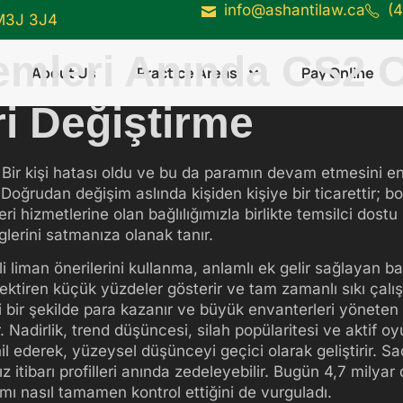
info@ashantilaw.ca
(
 M3J 3J4
emleri Anında CS2
About Us
Practice Areas
Pay Online
i Değiştirme
. Bir kişi hatası oldu ve bu da paramın devam etmesini e
oğrudan değişim aslında kişiden kişiye bir ticarettir; botl
ri hizmetlerine olan bağlılığımızla birlikte temsilci dostu
erini satmanıza olanak tanır.
 liman önerilerini kullanma, anlamlı ek gelir sağlayan başa
ektiren küçük yüzdeler gösterir ve tam zamanlı sıkı çalış
i bir şekilde para kazanır ve büyük envanterleri yöneten 
 Nadirlik, trend düşüncesi, silah popülaritesi ve aktif oyu
ahil ederek, yüzeysel düşünceyi geçici olarak geliştirir.
ız itibarı profilleri anında zedeleyebilir. Bugün 4,7 mily
amı nasıl tamamen kontrol ettiğini de vurguladı.