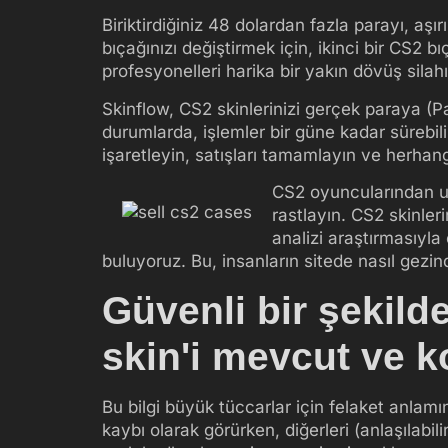
Biriktirdiğiniz 48 dolardan fazla parayı, aşır
bıçağınızı değiştirmek için, ikinci bir CS2 bıç
profesyonelleri harika bir yakın dövüş silah
Skinflow, CS2 skinlerinizi gerçek paraya (P
durumlarda, işlemler bir güne kadar sürebilir
işaretleyin, satışları tamamlayın ve herha
CS2 oyuncularından uza
rastlayın. CS2 skinler
analizi araştırmasıyla
buluyoruz. Bu, insanların sitede nasıl gezi
Güvenli bir şekild
skin'i mevcut ve ko
Bu bilgi büyük tüccarlar için felaket anlamı
kaybı olarak görürken, diğerleri (anlaşılabili