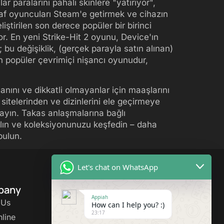
r paralarını pahalı skinlere "yatırıyor",
af oyuncuları Steam'e getirmek ve cihazın
ştirilen son derece popüler bir birinci
r. En yeni Strike-Hit 2 oyunu, Device'ın
 bu değişiklik, (gerçek parayla satın alınan)
n popüler çevrimiçi nişancı oyunudur,
ını ve dikkatli olmayanlar için maaşlarını
 sitelerinden ve dizinlerini ele geçirmeye
rayın. Takas anlaşmalarına bağlı
alın ve koleksiyonunuzu keşfedin – daha
bulun.
Let's chat on WhatsApp
pany
Business Hourss
Appiah
 Us
How can I help you? :)
Monday: 9am – 5pm
23:17
line
Tuesday: 9am – 5pm