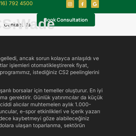
416) 792 4500
 CS:Wade
Book Consultation
Contact Us
ngelledi, ancak sorun kolayca anlaşıldı ve
ar işlemleri otomatikleştirerek fiyat,
 programımız, istediğiniz CS2 peelinglerini
rılı borsalar için temeller oluşturur. En iyi
ma gerektirir. Günlük yatırımcılar da küçük
ciddi alıcılar muhtemelen aylık 1.000-
ncular, e-spor etkinlikleri ve içerik yazarı
 Sadece kaybetmeyi göze alabileceğiniz
ar dolara ulaşan toparlanma, sektörün