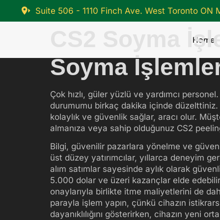
Suite 506 - 1110 Finch Ave. West Toronto ON
CS2 Soyma İşl
Home
Soyma İşlemler
Çok hızlı, güler yüzlü ve yardımcı personel
durumumu birkaç dakika içinde düzelttiniz. D
kolaylık ve güvenlik sağlar, aracı olur.
Müşte
almanıza veya sahip olduğunuz CS2 peelingl
Bilgi, güvenilir pazarlara yönelme ve güvenli
üst düzey yatırımcılar, yıllarca deneyim ger
alım satımlar sayesinde aylık olarak güvenl
5.000 dolar ve üzeri kazançlar elde edebilir.
onaylarıyla birlikte itme maliyetlerini de d
parayla işlem yapın, çünkü cihazın istikrars
dayanıklılığını gösterirken, cihazın yeni ort