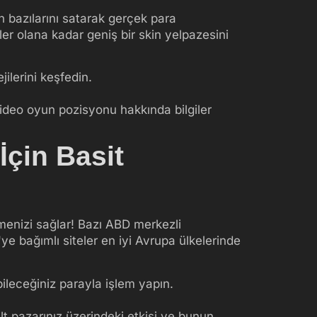
n bazılarını satarak gerçek para
er olana kadar geniş bir skin yelpazesini
jilerini keşfedin.
 video oyun pozisyonu hakkında bilgiler
İçin Basit
tmenizi sağlar! Bazı ABD merkezli
'ye bağımlı siteler en iyi Avrupa ülkelerinde
bileceğiniz parayla işlem yapın.
lt pazarınız üzerindeki etkisi ve bunun