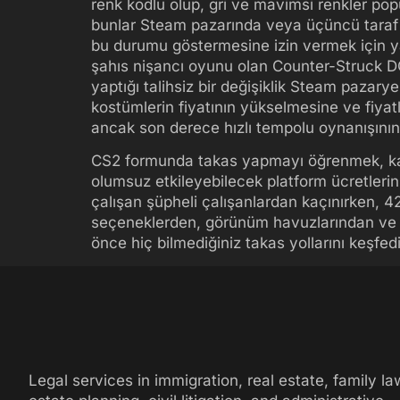
renk kodlu olup, gri ve mavimsi renkler popül
bunlar Steam pazarında veya üçüncü taraf 
bu durumu göstermesine izin vermek için yapı
şahıs nişancı oyunu olan Counter-Struck DOS
yaptığı talihsiz bir değişiklik Steam pazary
kostümlerin fiyatının yükselmesine ve fiyat
ancak son derece hızlı tempolu oynanışının 
CS2 formunda takas yapmayı öğrenmek, kayan
olumsuz etkileyebilecek platform ücretlerini 
çalışan şüpheli çalışanlardan kaçınırken, 4
seçeneklerden, görünüm havuzlarından ve na
önce hiç bilmediğiniz takas yollarını keşfedi
Legal services in immigration, real estate, family la