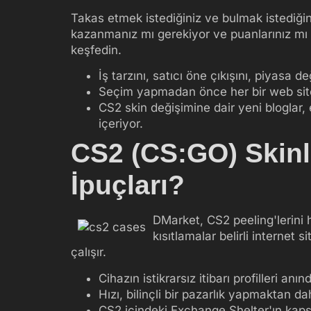
Takas etmek istediğiniz ve bulmak istediğin
kazanmanız mı gerekiyor ve puanlarınız mı v
keşfedin.
İş tarzını, satıcı öne çıkışını, piyasa d
Seçim yapmadan önce her bir web site
CS2 skin değişimine dair yeni bloglar, 
içeriyor.
CS2 (CS:GO) Skinle
İpuçları?
DMarket, CS2 peeling'lerini h
kısıtlamalar belirli internet 
çalışır.
Cihazın istikrarsız itibarı profilleri
Hızı, bilinçli bir pazarlık yapmaktan d
CS2 içindeki Exchange Shelter'ın kapsam