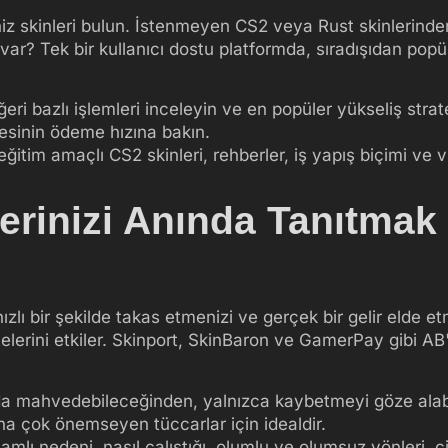
iz skinleri bulun. İstenmeyen CS2 veya Rust skinlerinde
ar? Tek bir kullanıcı dostu platformda, sıradışıdan popül
eğeri bazlı işlemleri inceleyin ve en popüler yükseliş strate
sinin ödeme hızına bakın.
eğitim amaçlı CS2 skinleri, rehberler, iş yapış biçimi ve
rinizi Anında Tanıtmak 
ızlı bir şekilde takas etmenizi ve gerçek bir gelir elde e
sitelerini etkiler. Skinport, SkinBaron ve GamerPay gibi AB
 anında mahvedebileceğinden, yalnızca kaybetmeyi göze ala
aha çok önemseyen tüccarlar için idealdir.
lı nedeni, nasıl çalıştığı, olumlu ve olumsuz yönleri, ci