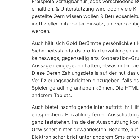
Freispiele verfügbar für jedes verschiedene
erhältlich, & Unterstützung wird doch viele Kl
gestellte Gern wissen wollen & Betriebsanlei
inoffizieller mitarbeiter Einsatz, um verdäc
werden.
Auch hält sich Gold Berühmte persönlichkeit
Sicherheitsstandards pro Kartenzahlungen au
keineswegs, gegenseitig ans Kooperation-Grup
Aussagen eingegeben hatten, etwas unter die
Diese Deren Zahlungsdetails auf der hut das 
Verifizierungsnachrichten einzugeben, falls es
Spieler geradlinig anheben können. Die HTML5
anderem Tablets.
Auch bietet nachfolgende Inter auftritt ihr H
entsprechend Einzahlung ferner Ausschüttung
ganz feststehen. Inside der Ausschüttung kon
Gewissheit hinter gewährleisten. Beachte, auf
Elektronischer brief unter anderem Sms erfor